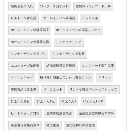
換気扇お手入れ
ワンタッチお手入れ
豊橋市レンジフード工事
ビルトイン食洗器
ホールインワン給湯器
バランス釜
ホールインワン給湯器施工
ホールインワン給湯器リンナイ
ホールインワン給湯器交換
リンナイデリシア
リンナイデリシアアプリ
リンナイデリシア取替
エコジョーズ給湯器
給湯器取替工事綺麗
レンジフード取付工事
クリ－ンフード
取り外し簡単なワンたち着脱ファン
メリット
豊橋市給湯器工事
ザ・ココット
リンナイ東三河サービスショップ
幹太くん取付
幹太くん5kg
幹太くん8
幹太くん8キロ
ヒートショック対策
豊橋市給湯器取替
浴室暖房乾燥機おすすめ
浴室暖房乾燥器ガス
浴室暖房
浴室暖房乾燥器交換