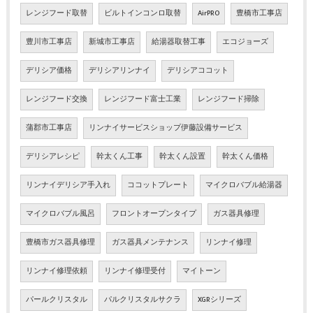
レンジフード取替
ビルトインコンロ取替
AirPRO
豊橋市工事店
豊川市工事店
新城市工事店
給湯器取替工事
エコジョーズ
デリシア価格
デリシアリンナイ
デリシアココット
レンジフード交換
レンジフード富士工業
レンジフード掃除
蒲郡市工事店
リンナイサービスショップ伊藤設備サービス
デリシアレシピ
幹太くん工事
幹太くん設置
幹太くん価格
リンナイデリシア手入れ
ココットプレート
マイクロバブル給湯器
マイクロバブル風呂
フロントオープンタイプ
ガス器具修理
豊橋市ガス器具修理
ガス器具メンテナンス
リンナイ修理
リンナイ修理依頼
リンナイ修理受付
マイトーン
パールクリスタル
パルクリスタルサクラ
XGRシリーズ