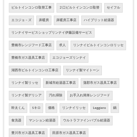
ビルトインコンロ取替工事
２口ビルトインコンロ取替
セイフル
エコジョ－ズ
床暖房
床暖房工事店
ハイブリット給湯器
リンナイサービスショップリンナイ伊藤設備サービス
豊橋市レンジフード工事店
求人
リンナイビルトインコンロリッセ
豊橋市ガス器具工事店
エコジョーズリンナイ
湖西市ビルトインコンロ工事店
リンナイ製マイトーン
リンナイ製リッセ
新城市給湯器工事店
蒲郡市ガス器具工事店
リンナイ製デリシア
汚れ掃除
お手入れ簡単レンジフード
幹太くん
5キロ
価格
リンナイリッセ
Leggiero
鍋
食洗器
マンション給湯器
ウルトラファインバブル給湯器
豊川市ガス器具工事店
田原市ガス器具工事店