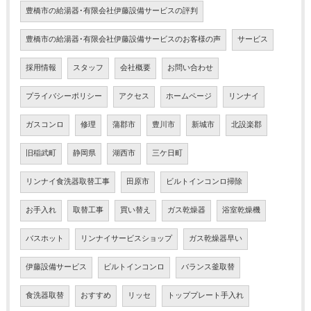
豊橋市の給湯器･有限会社伊藤設備サービスの評判
豊橋市の給湯器･有限会社伊藤設備サービスのお客様の声
サービス
採用情報
スタッフ
会社概要
お問い合わせ
プライバシーポリシー
アクセス
ホームページ
リンナイ
ガスコンロ
修理
蒲郡市
豊川市
新城市
北設楽郡
旧稲武町
静岡県
湖西市
三ケ日町
リンナイ食洗器取替工事
田原市
ビルトインコンロ掃除
お手入れ
取替工事
買い替え
ガス乾燥器
浴室乾燥機
バスホット
リンナイサービスショップ
ガス乾燥器早い
伊藤設備サービス
ビルトインコンロ
バランス釜取替
食洗器取替
おすすめ
リッセ
トッププレート手入れ