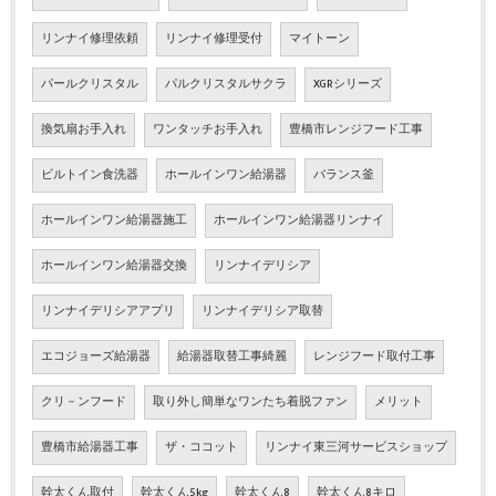
リンナイ修理依頼
リンナイ修理受付
マイトーン
パールクリスタル
パルクリスタルサクラ
XGRシリーズ
換気扇お手入れ
ワンタッチお手入れ
豊橋市レンジフード工事
ビルトイン食洗器
ホールインワン給湯器
バランス釜
ホールインワン給湯器施工
ホールインワン給湯器リンナイ
ホールインワン給湯器交換
リンナイデリシア
リンナイデリシアアプリ
リンナイデリシア取替
エコジョーズ給湯器
給湯器取替工事綺麗
レンジフード取付工事
クリ－ンフード
取り外し簡単なワンたち着脱ファン
メリット
豊橋市給湯器工事
ザ・ココット
リンナイ東三河サービスショップ
幹太くん取付
幹太くん5kg
幹太くん8
幹太くん8キロ