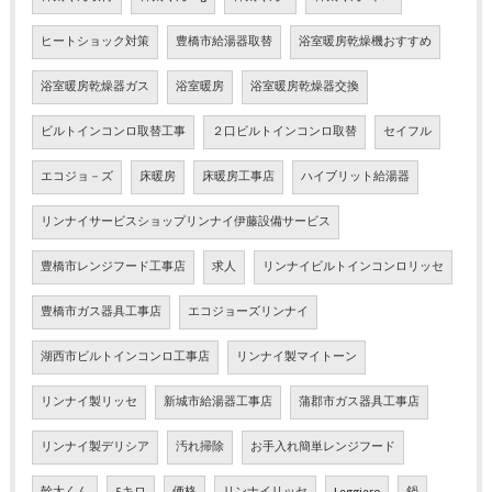
ヒートショック対策
豊橋市給湯器取替
浴室暖房乾燥機おすすめ
浴室暖房乾燥器ガス
浴室暖房
浴室暖房乾燥器交換
ビルトインコンロ取替工事
２口ビルトインコンロ取替
セイフル
エコジョ－ズ
床暖房
床暖房工事店
ハイブリット給湯器
リンナイサービスショップリンナイ伊藤設備サービス
豊橋市レンジフード工事店
求人
リンナイビルトインコンロリッセ
豊橋市ガス器具工事店
エコジョーズリンナイ
湖西市ビルトインコンロ工事店
リンナイ製マイトーン
リンナイ製リッセ
新城市給湯器工事店
蒲郡市ガス器具工事店
リンナイ製デリシア
汚れ掃除
お手入れ簡単レンジフード