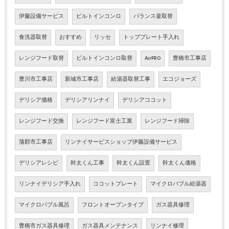
伊藤設備サービス
ビルトインコンロ
バランス釜取替
食洗器取替
おすすめ
リッセ
トッププレート手入れ
レンジフード取替
ビルトインコンロ取替
AirPRO
豊橋市工事店
豊川市工事店
新城市工事店
給湯器取替工事
エコジョーズ
デリシア価格
デリシアリンナイ
デリシアココット
レンジフード交換
レンジフード富士工業
レンジフード掃除
蒲郡市工事店
リンナイサービスショップ伊藤設備サービス
デリシアレシピ
幹太くん工事
幹太くん設置
幹太くん価格
リンナイデリシア手入れ
ココットプレート
マイクロバブル給湯器
マイクロバブル風呂
フロントオープンタイプ
ガス器具修理
豊橋市ガス器具修理
ガス器具メンテナンス
リンナイ修理