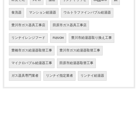
幹太くん
5キロ
価格
リンナイリッセ
Leggiero
鍋
食洗器
マンション給湯器
ウルトラファインバブル給湯器
豊川市ガス器具工事店
田原市ガス器具工事店
リンナイレンジフード
FUJUOH
豊川市給湯器取り換え工事
豊橋市ガス給湯器取替工事
豊川市ガス給湯器取替工事
マイクロバブル給湯器工事
田原市給湯器取替工事
ガス器具専門業者
リンナイ指定業者
リンナイ給湯器