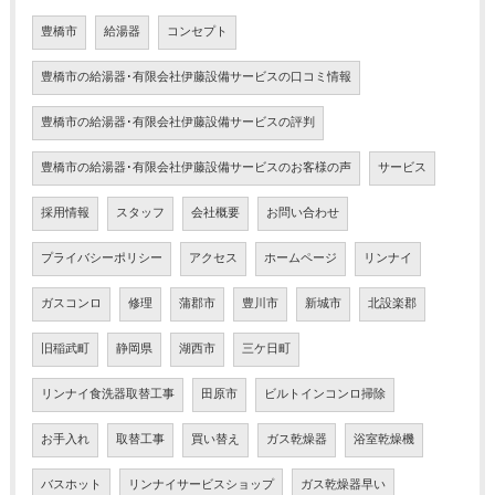
豊橋市
給湯器
コンセプト
豊橋市の給湯器･有限会社伊藤設備サービスの口コミ情報
豊橋市の給湯器･有限会社伊藤設備サービスの評判
豊橋市の給湯器･有限会社伊藤設備サービスのお客様の声
サービス
採用情報
スタッフ
会社概要
お問い合わせ
プライバシーポリシー
アクセス
ホームページ
リンナイ
ガスコンロ
修理
蒲郡市
豊川市
新城市
北設楽郡
旧稲武町
静岡県
湖西市
三ケ日町
リンナイ食洗器取替工事
田原市
ビルトインコンロ掃除
お手入れ
取替工事
買い替え
ガス乾燥器
浴室乾燥機
バスホット
リンナイサービスショップ
ガス乾燥器早い